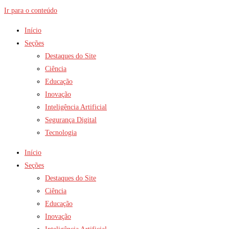
Ir para o conteúdo
Início
Seções
Destaques do Site
Ciência
Educação
Inovação
Inteligência Artificial
Segurança Digital
Tecnologia
Início
Seções
Destaques do Site
Ciência
Educação
Inovação