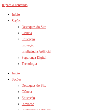
Ir para o conteúdo
Início
Seções
Destaques do Site
Ciência
Educação
Inovação
Inteligência Artificial
Segurança Digital
Tecnologia
Início
Seções
Destaques do Site
Ciência
Educação
Inovação