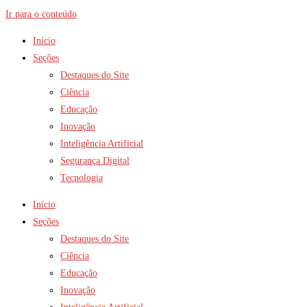
Ir para o conteúdo
Início
Seções
Destaques do Site
Ciência
Educação
Inovação
Inteligência Artificial
Segurança Digital
Tecnologia
Início
Seções
Destaques do Site
Ciência
Educação
Inovação