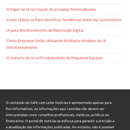
O Papel da IA na Criação de Jornadas Personalizadas
Como Utilizar IA Para Identificar Tendências Antes da Concorrência
IA para Monitoramento de Reputação Digital
Como Empresas Estão Utilizando Múltiplos Modelos de IA
Simultaneamente
O Impacto da IA na Produtividade de Pequenas Equipes
O conteúdo do Café com Leite Notícias é apresentado apenas para
fins informativos. As informações aqui contidas não devem ser
interpretadas como conselhos profissionais, médicos, jurídicos ou
financeiros. O portal de notícias se esforça para garantir a precisão e
a atualização das informações publicadas. No entanto, não é possível