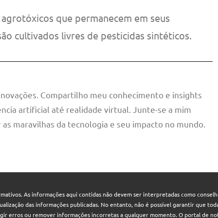
s agrotóxicos que permanecem em seus
o cultivados livres de pesticidas sintéticos.
 inovações. Compartilho meu conhecimento e insights
ncia artificial até realidade virtual. Junte-se a mim
 as maravilhas da tecnologia e seu impacto no mundo.
mativos. As informações aqui contidas não devem ser interpretadas como conselhos
 atualização das informações publicadas. No entanto, não é possível garantir que t
rigir erros ou remover informações incorretas a qualquer momento. O portal de not