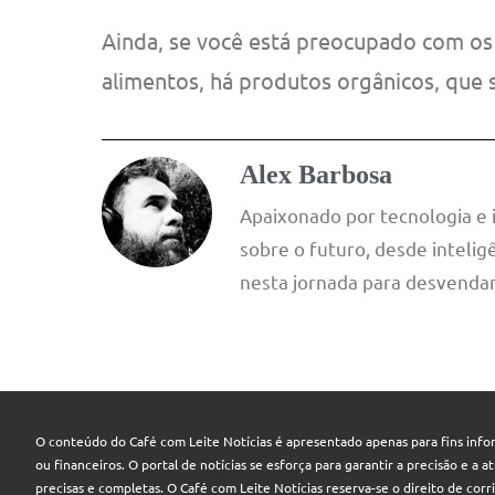
Ainda, se você está preocupado com o
alimentos, há produtos orgânicos, que sã
Alex Barbosa
Apaixonado por tecnologia e
sobre o futuro, desde inteligê
nesta jornada para desvendar
O conteúdo do Café com Leite Notícias é apresentado apenas para fins infor
ou financeiros. O portal de notícias se esforça para garantir a precisão e a
precisas e completas. O Café com Leite Notícias reserva-se o direito de cor