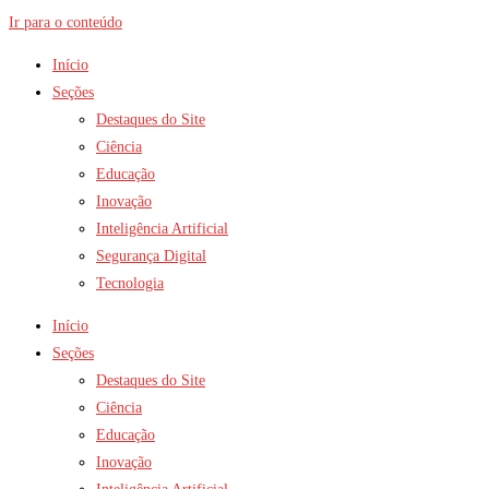
Ir para o conteúdo
Início
Seções
Destaques do Site
Ciência
Educação
Inovação
Inteligência Artificial
Segurança Digital
Tecnologia
Início
Seções
Destaques do Site
Ciência
Educação
Inovação