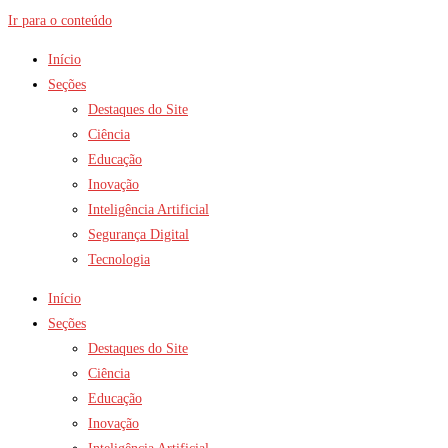
Ir para o conteúdo
Início
Seções
Destaques do Site
Ciência
Educação
Inovação
Inteligência Artificial
Segurança Digital
Tecnologia
Início
Seções
Destaques do Site
Ciência
Educação
Inovação