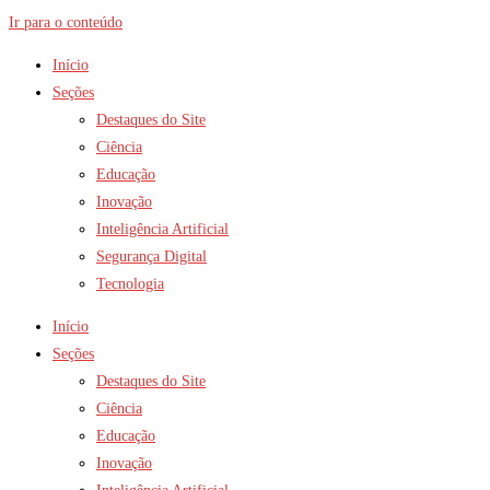
Ir para o conteúdo
Início
Seções
Destaques do Site
Ciência
Educação
Inovação
Inteligência Artificial
Segurança Digital
Tecnologia
Início
Seções
Destaques do Site
Ciência
Educação
Inovação