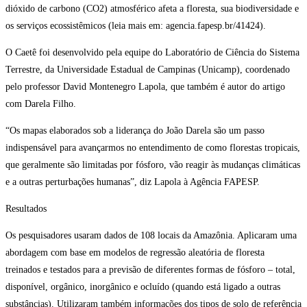
dióxido de carbono (CO2) atmosférico afeta a floresta, sua biodiversidade e
os serviços ecossistêmicos (leia mais em: agencia.fapesp.br/41424).
O Caetê foi desenvolvido pela equipe do Laboratório de Ciência do Sistema
Terrestre, da Universidade Estadual de Campinas (Unicamp), coordenado
pelo professor David Montenegro Lapola, que também é autor do artigo
com Darela Filho.
“Os mapas elaborados sob a liderança do João Darela são um passo
indispensável para avançarmos no entendimento de como florestas tropicais,
que geralmente são limitadas por fósforo, vão reagir às mudanças climáticas
e a outras perturbações humanas”, diz Lapola à Agência FAPESP.
Resultados
Os pesquisadores usaram dados de 108 locais da Amazônia. Aplicaram uma
abordagem com base em modelos de regressão aleatória de floresta
treinados e testados para a previsão de diferentes formas de fósforo – total,
disponível, orgânico, inorgânico e ocluído (quando está ligado a outras
substâncias). Utilizaram também informações dos tipos de solo de referência