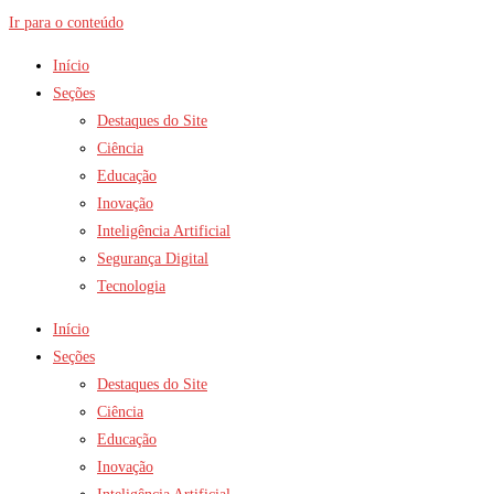
Ir para o conteúdo
Início
Seções
Destaques do Site
Ciência
Educação
Inovação
Inteligência Artificial
Segurança Digital
Tecnologia
Início
Seções
Destaques do Site
Ciência
Educação
Inovação