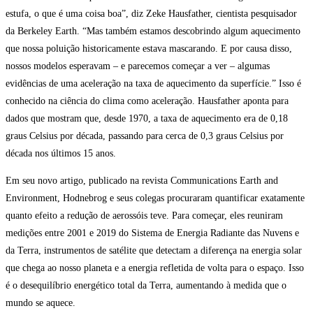
estufa, o que é uma coisa boa”, diz Zeke Hausfather, cientista pesquisador
da Berkeley Earth. “Mas também estamos descobrindo algum aquecimento
que nossa poluição historicamente estava mascarando. E por causa disso,
nossos modelos esperavam – e parecemos começar a ver – algumas
evidências de uma aceleração na taxa de aquecimento da superfície.” Isso é
conhecido na ciência do clima como aceleração. Hausfather aponta para
dados que mostram que, desde 1970, a taxa de aquecimento era de 0,18
graus Celsius por década, passando para cerca de 0,3 graus Celsius por
década nos últimos 15 anos.
Em seu novo artigo, publicado na revista Communications Earth and
Environment, Hodnebrog e seus colegas procuraram quantificar exatamente
quanto efeito a redução de aerossóis teve. Para começar, eles reuniram
medições entre 2001 e 2019 do Sistema de Energia Radiante das Nuvens e
da Terra, instrumentos de satélite que detectam a diferença na energia solar
que chega ao nosso planeta e a energia refletida de volta para o espaço. Isso
é o desequilíbrio energético total da Terra, aumentando à medida que o
mundo se aquece.