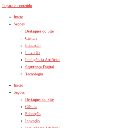
Ir para o conteúdo
Início
Seções
Destaques do Site
Ciência
Educação
Inovação
Inteligência Artificial
Segurança Digital
Tecnologia
Início
Seções
Destaques do Site
Ciência
Educação
Inovação