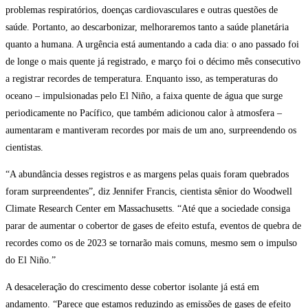
problemas respiratórios, doenças cardiovasculares e outras questões de
saúde. Portanto, ao descarbonizar, melhoraremos tanto a saúde planetária
quanto a humana. A urgência está aumentando a cada dia: o ano passado foi
de longe o mais quente já registrado, e março foi o décimo mês consecutivo
a registrar recordes de temperatura. Enquanto isso, as temperaturas do
oceano – impulsionadas pelo El Niño, a faixa quente de água que surge
periodicamente no Pacífico, que também adicionou calor à atmosfera –
aumentaram e mantiveram recordes por mais de um ano, surpreendendo os
cientistas.
“A abundância desses registros e as margens pelas quais foram quebrados
foram surpreendentes”, diz Jennifer Francis, cientista sênior do Woodwell
Climate Research Center em Massachusetts. “Até que a sociedade consiga
parar de aumentar o cobertor de gases de efeito estufa, eventos de quebra de
recordes como os de 2023 se tornarão mais comuns, mesmo sem o impulso
do El Niño.”
A desaceleração do crescimento desse cobertor isolante já está em
andamento. “Parece que estamos reduzindo as emissões de gases de efeito