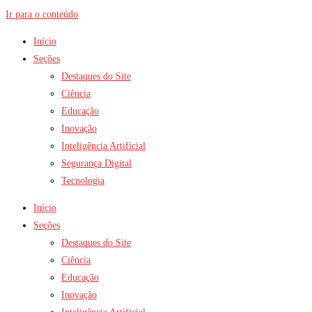
Ir para o conteúdo
Início
Seções
Destaques do Site
Ciência
Educação
Inovação
Inteligência Artificial
Segurança Digital
Tecnologia
Início
Seções
Destaques do Site
Ciência
Educação
Inovação