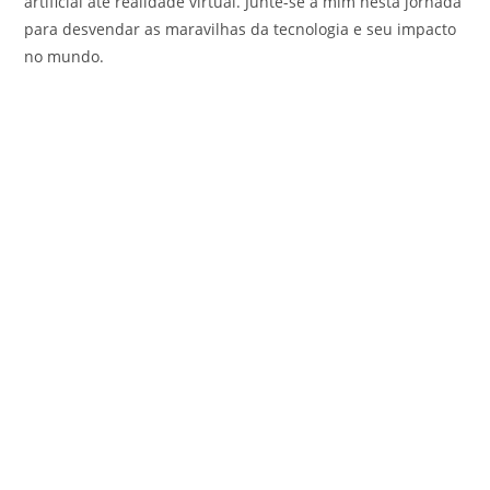
artificial até realidade virtual. Junte-se a mim nesta jornada
para desvendar as maravilhas da tecnologia e seu impacto
no mundo.