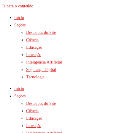
Ir para o conteúdo
Início
Seções
Destaques do Site
Ciência
Educação
Inovação
Inteligência Artificial
Segurança Digital
Tecnologia
Início
Seções
Destaques do Site
Ciência
Educação
Inovação