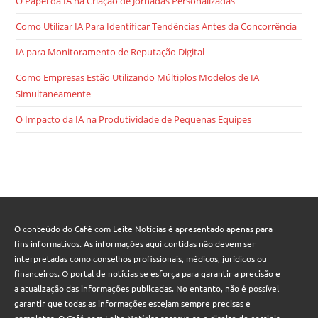
O Papel da IA na Criação de Jornadas Personalizadas
Como Utilizar IA Para Identificar Tendências Antes da Concorrência
IA para Monitoramento de Reputação Digital
Como Empresas Estão Utilizando Múltiplos Modelos de IA
Simultaneamente
O Impacto da IA na Produtividade de Pequenas Equipes
O conteúdo do Café com Leite Notícias é apresentado apenas para
fins informativos. As informações aqui contidas não devem ser
interpretadas como conselhos profissionais, médicos, jurídicos ou
financeiros. O portal de notícias se esforça para garantir a precisão e
a atualização das informações publicadas. No entanto, não é possível
garantir que todas as informações estejam sempre precisas e