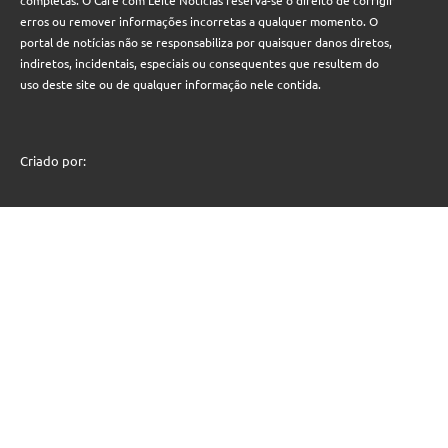
completas. O Café com Leite Notícias reserva-se o direito de corrigir
erros ou remover informações incorretas a qualquer momento. O
portal de notícias não se responsabiliza por quaisquer danos diretos,
indiretos, incidentais, especiais ou consequentes que resultem do
uso deste site ou de qualquer informação nele contida.
Criado por: