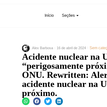
Início
Seções
Alex Barbosa
16 de abril de 2024
Sem categ
Acidente nuclear na U
“perigosamente próxi
ONU. Rewritten: Ale
acidente nuclear na 
próximo.