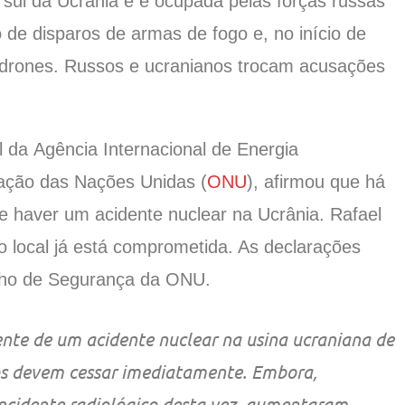
 sul da Ucrânia e é ocupada pelas forças russas
o de disparos de armas de fogo e, no início de
m drones. Russos e ucranianos trocam acusações
al da Agência Internacional de Energia
zação das Nações Unidas (
ONU
), afirmou que há
e haver um acidente nuclear na Ucrânia. Rafael
o local já está comprometida. As declarações
lho de Segurança da ONU.
te de um acidente nuclear na usina ucraniana de
os devem cessar imediatamente. Embora,
ncidente radiológico desta vez, aumentaram