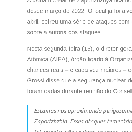
A usina nucelar de Zaporizhzhya fica no
desde março de 2022. O local já foi alv
abril, sofreu uma série de ataques co
sobre a autoria dos ataques.
Nesta segunda-feira (15), o diretor-ger
Atômica (AIEA), órgão ligado à Organi
chances reais – e cada vez maiores – d
Grossi disse que a segurança nuclear d
foram dadas durante reunião do Conse
Estamos nos aproximando perigosamen
Zaporizhzhia. Esses ataques temerári
felizmente, não tenham causado um i