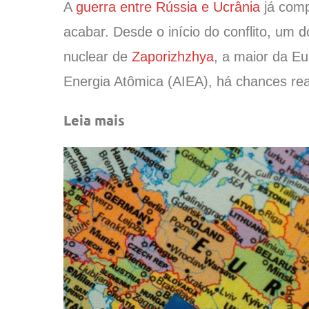
A
guerra entre Rússia e Ucrânia
já comp
acabar. Desde o início do conflito, um 
nuclear de
Zaporizhzhya
, a maior da E
Energia Atômica (AIEA), há chances rea
Leia mais