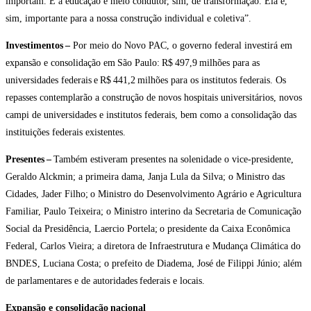
importam. E a educação é meio condutor, sim, de transformação. Ela é,
sim, importante para a nossa construção individual e coletiva”.
Investimentos
–
Por meio do Novo PAC, o governo federal investirá em
expansão e consolidação
em
São Paulo:
R$
497,9
milhões para as
universidades federais
e
R$
441,2
milhões para os institutos federais. Os
repasses contemplarão a construção de novos hospitais universitários, novos
campi de universidades e institutos federais, bem como a consolidação das
instituições federais existentes
.
Presentes –
Também estiveram presentes na solenidade o vice-presidente,
Geraldo Alckmin; a primeira dama, Janja Lula da Silva; o Ministro das
Cidades, Jader Filho; o Ministro do Desenvolvimento Agrário e Agricultura
Familiar, Paulo Teixeira; o Ministro interino da Secretaria de Comunicação
Social da Presidência, Laercio Portela; o presidente da Caixa Econômica
Federal, Carlos Vieira; a diretora de
I
nfraestrutura
e
M
udança
Climática do
BNDES, Luciana Costa;
o prefeito de Diadema, José de Filippi Júnio
;
além
de parlamentares e de autoridades federais e locais.
Expansão e consolidação nacional