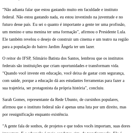
“Não adianta falar que estou gastando muito em faculdade e instituto
federal. Não estou gastando nada, eu estou investindo na juventude e no
futuro desse país
. E
u sei o quanto é importante a gente ter uma profissão,
um menino e uma menina ter uma formação”
, afirmou o Presidente Lula.
Ele também revelou o desejo de construir um cinema e um teatro na região
para a população do bairro Jardim Ângela ter um lazer.
O r
eitor
do IFSP,
Silmário
Batista dos Santos
, lembrou que os institutos
federais são instituições que criam oportunidades e transformam vida.
“Quando você investe em educação, você deixa de gastar com segurança,
com saúde, porque a educação dá aos estudantes ferramentas para fazer a
sua trajetória, ser protagonista da própria história”, concluiu.
Sarah Gomes, representante da Rede
Ubunto
, de cursinho
s
popular
es
,
afirmou que o instituto federal não é apenas uma luta por um direito, mas
por ressignificação enquanto existência.
“A gente fala de sonhos, de projetos e que todos vocês importam, suas dores