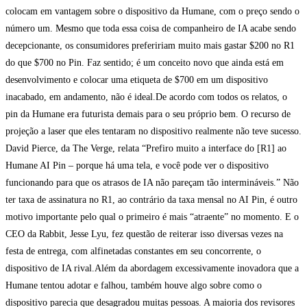
colocam em vantagem sobre o dispositivo da Humane, com o preço sendo o
número um. Mesmo que toda essa coisa de companheiro de IA acabe sendo
decepcionante, os consumidores prefeririam muito mais gastar $200 no R1
do que $700 no Pin. Faz sentido; é um conceito novo que ainda está em
desenvolvimento e colocar uma etiqueta de $700 em um dispositivo
inacabado, em andamento, não é ideal.De acordo com todos os relatos, o
pin da Humane era futurista demais para o seu próprio bem. O recurso de
projeção a laser que eles tentaram no dispositivo realmente não teve sucesso.
David Pierce, da The Verge, relata “Prefiro muito a interface do [R1] ao
Humane AI Pin – porque há uma tela, e você pode ver o dispositivo
funcionando para que os atrasos de IA não pareçam tão intermináveis.” Não
ter taxa de assinatura no R1, ao contrário da taxa mensal no AI Pin, é outro
motivo importante pelo qual o primeiro é mais “atraente” no momento. E o
CEO da Rabbit, Jesse Lyu, fez questão de reiterar isso diversas vezes na
festa de entrega, com alfinetadas constantes em seu concorrente, o
dispositivo de IA rival.Além da abordagem excessivamente inovadora que a
Humane tentou adotar e falhou, também houve algo sobre como o
dispositivo parecia que desagradou muitas pessoas. A maioria dos revisores