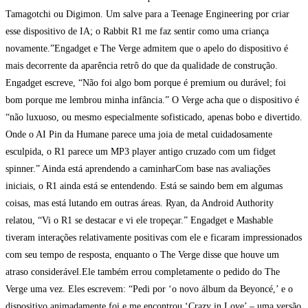
Tamagotchi ou Digimon. Um salve para a Teenage Engineering por criar
esse dispositivo de IA; o Rabbit R1 me faz sentir como uma criança
novamente.”Engadget e The Verge admitem que o apelo do dispositivo é
mais decorrente da aparência retrô do que da qualidade de construção.
Engadget escreve, “Não foi algo bom porque é premium ou durável; foi
bom porque me lembrou minha infância.” O Verge acha que o dispositivo é
“não luxuoso, ou mesmo especialmente sofisticado, apenas bobo e divertido.
Onde o AI Pin da Humane parece uma joia de metal cuidadosamente
esculpida, o R1 parece um MP3 player antigo cruzado com um fidget
spinner.” Ainda está aprendendo a caminharCom base nas avaliações
iniciais, o R1 ainda está se entendendo. Está se saindo bem em algumas
coisas, mas está lutando em outras áreas. Ryan, da Android Authority
relatou, “Vi o R1 se destacar e vi ele tropeçar.” Engadget e Mashable
tiveram interações relativamente positivas com ele e ficaram impressionados
com seu tempo de resposta, enquanto o The Verge disse que houve um
atraso considerável.Ele também errou completamente o pedido do The
Verge uma vez. Eles escrevem: “Pedi por ‘o novo álbum da Beyoncé,’ e o
dispositivo animadamente foi e me encontrou ‘Crazy in Love’ – uma versão