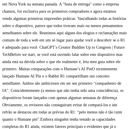
em Nova York na semana passada. A “festa de entrega” como a empresa
chamou, foi exclusiva para os primeiros compradores e agora estamos
vendo algumas primeiras impressões práticas. Vasculhando todas as histórias
sobre o dispositivo, parece que todos tiveram mais ou menos pensamentos
semelhantes sobre ele. Reunimos aqui alguns dos elogios e reclamações mais
comuns de toda a web em um só lugar para ajudar você a descobrir se o R1
é adequado para você. ChatGPT’s Creator Buddies Up to Congress | Future
TechBefore we start, se você está ouvindo falar sobre este dispositivo mas
ainda está na dúvida sobre o que ele realmente é, leia meu guia sobre ele
primeiro. Muitas comparações com o Humane’s AI PinO recentemente
lançado Humane AI Pin e o Rabbit R1 compartilham um conceito
semelhante. Ambos são ambiciosos em ser seu primeiro “companheiro de
IA”. Coincidentemente (a menos que não tenha sido uma coincidência), os
dispositivos foram lançados com apenas algumas semanas de diferença.
Obviamente, os revisores não conseguiram evitar de compará-los e um
refrão se destacou em todas as prévias do R1: “pelo menos não é tão ruim
quanto o Humane pin”.Embora ninguém tenha testado as capacidades
completas do R1 ainda, existem fatores principais e evidentes que já o