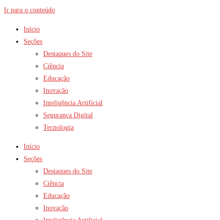
Ir para o conteúdo
Início
Seções
Destaques do Site
Ciência
Educação
Inovação
Inteligência Artificial
Segurança Digital
Tecnologia
Início
Seções
Destaques do Site
Ciência
Educação
Inovação