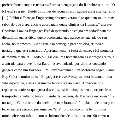
prefere fortemente a estética excêntrica e engraçada do R1 sobre o outro. “O
R1 exala caráter. Desde os nomes de recursos espirituosos até a estética retrô
[…] Rabbit e Teenage Engineering desenvolveram algo que tem muito mais
sabor do que a aparência e abordagem quase clínicas da Humane,” escreve
Cherlynn Low na Engadget.Está despertando nostalgia em todosEnquanto
discutimos sua estética, quero acrescentar que parece ser metade do seu
apelo, no momento. A indústria não consegue parar de elogiar toda a
nostalgia que está causando. Aparentemente, a festa de entrega foi montada
da mesma maneira. “Todo o lugar era uma homenagem às vibrações retro, e
a entrada para o evento da Rabbit estava ladeada por vitrines contendo
gadgets como um Pokedex, um Sony Watchman, um Motorola pager, Game
Boy Color e muito mais,” Engadget escreve.A empresa está buscando uma
vibe específica, e está claramente tendo sucesso nisso. A maioria dos
repórteres confessa que gosta desse dispositivo simplesmente porque ele os
transporta de volta no tempo. Kimberly Gedeon, da Mashable escreveu “É a
nostalgia. Com o ícone do coelho preto-e-branco fofo pulando de cima para
baixo na tela cercado por uma cor “alta”, o dispositivo me lembrou da
minha obsessão infantil com os brinquedos de bolso dos anos 90 como o