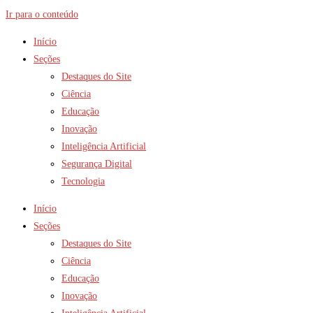
Ir para o conteúdo
Início
Seções
Destaques do Site
Ciência
Educação
Inovação
Inteligência Artificial
Segurança Digital
Tecnologia
Início
Seções
Destaques do Site
Ciência
Educação
Inovação