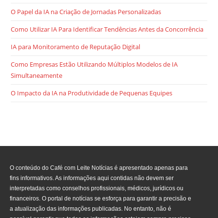
O Papel da IA na Criação de Jornadas Personalizadas
Como Utilizar IA Para Identificar Tendências Antes da Concorrência
IA para Monitoramento de Reputação Digital
Como Empresas Estão Utilizando Múltiplos Modelos de IA
Simultaneamente
O Impacto da IA na Produtividade de Pequenas Equipes
O conteúdo do Café com Leite Notícias é apresentado apenas para
fins informativos. As informações aqui contidas não devem ser
interpretadas como conselhos profissionais, médicos, jurídicos ou
financeiros. O portal de notícias se esforça para garantir a precisão e
a atualização das informações publicadas. No entanto, não é