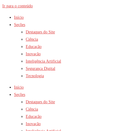
Ir para o conteúdo
Início
Seções
Destaques do Site
Ciência
Educação
Inovação
Inteligência Artificial
Segurança Digital
Tecnologia
Início
Seções
Destaques do Site
Ciência
Educação
Inovação