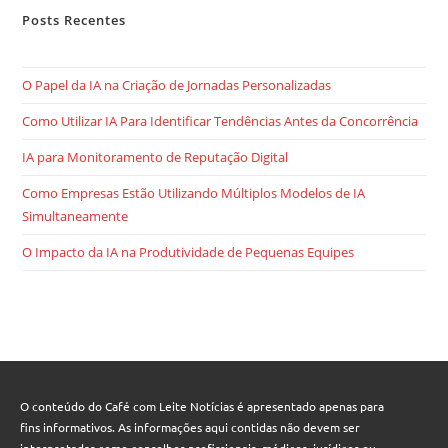
Posts Recentes
O Papel da IA na Criação de Jornadas Personalizadas
Como Utilizar IA Para Identificar Tendências Antes da Concorrência
IA para Monitoramento de Reputação Digital
Como Empresas Estão Utilizando Múltiplos Modelos de IA
Simultaneamente
O Impacto da IA na Produtividade de Pequenas Equipes
O conteúdo do Café com Leite Notícias é apresentado apenas para
fins informativos. As informações aqui contidas não devem ser
interpretadas como conselhos profissionais, médicos, jurídicos ou