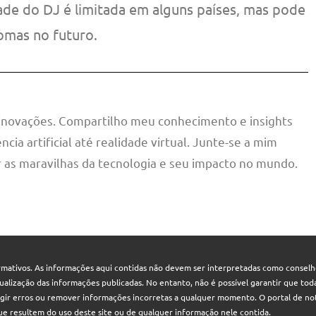
ade do DJ é limitada em alguns países, mas pode
iomas no futuro.
 inovações. Compartilho meu conhecimento e insights
ncia artificial até realidade virtual. Junte-se a mim
 as maravilhas da tecnologia e seu impacto no mundo.
mativos. As informações aqui contidas não devem ser interpretadas como conselhos
 atualização das informações publicadas. No entanto, não é possível garantir que t
rigir erros ou remover informações incorretas a qualquer momento. O portal de not
que resultem do uso deste site ou de qualquer informação nele contida.