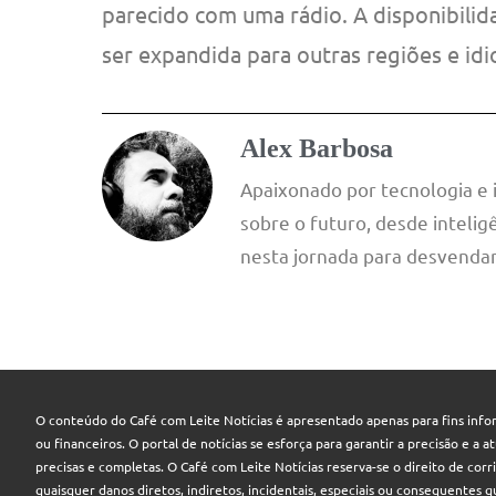
parecido com uma rádio. A disponibilid
ser expandida para outras regiões e id
Alex Barbosa
Apaixonado por tecnologia e
sobre o futuro, desde inteligê
nesta jornada para desvendar
O conteúdo do Café com Leite Notícias é apresentado apenas para fins infor
ou financeiros. O portal de notícias se esforça para garantir a precisão e a
precisas e completas. O Café com Leite Notícias reserva-se o direito de cor
quaisquer danos diretos, indiretos, incidentais, especiais ou consequentes 