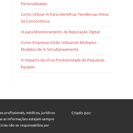
Personalizadas
Como Utilizar IA Para Identificar Tendências Antes
da Concorrência
IA para Monitoramento de Reputação Digital
Como Empresas Estão Utilizando Múltiplos
Modelos de IA Simultaneamente
O Impacto da IA na Produtividade de Pequenas
Equipes
 profissionais, médicos, jurídicos
Criado por:
odas as informações estejam sempre
ícias não se responsabiliza por