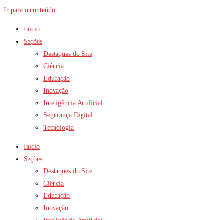
Ir para o conteúdo
Início
Seções
Destaques do Site
Ciência
Educação
Inovação
Inteligência Artificial
Segurança Digital
Tecnologia
Início
Seções
Destaques do Site
Ciência
Educação
Inovação