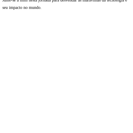
Junte-se a mim nesta jornada para desvendar as maravilhas da tecnologia e
seu impacto no mundo.