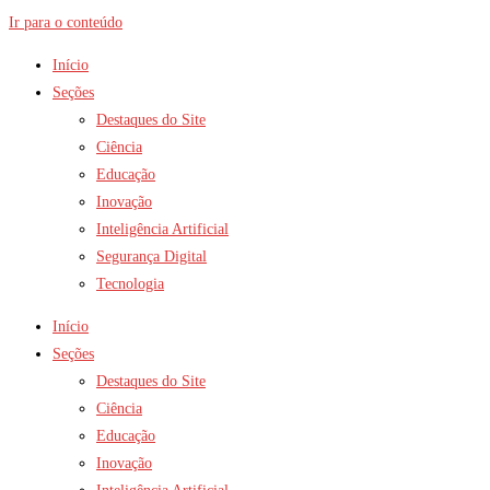
Ir para o conteúdo
Início
Seções
Destaques do Site
Ciência
Educação
Inovação
Inteligência Artificial
Segurança Digital
Tecnologia
Início
Seções
Destaques do Site
Ciência
Educação
Inovação