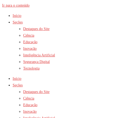
Ir para o conteúdo
Início
Seções
Destaques do Site
Ciência
Educação
Inovação
Inteligência Artificial
Segurança Digital
Tecnologia
Início
Seções
Destaques do Site
Ciência
Educação
Inovação