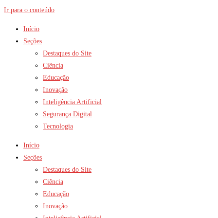
Ir para o conteúdo
Início
Seções
Destaques do Site
Ciência
Educação
Inovação
Inteligência Artificial
Segurança Digital
Tecnologia
Início
Seções
Destaques do Site
Ciência
Educação
Inovação