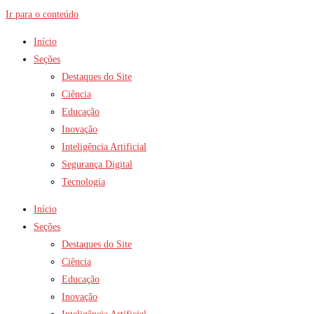
Ir para o conteúdo
Início
Seções
Destaques do Site
Ciência
Educação
Inovação
Inteligência Artificial
Segurança Digital
Tecnologia
Início
Seções
Destaques do Site
Ciência
Educação
Inovação