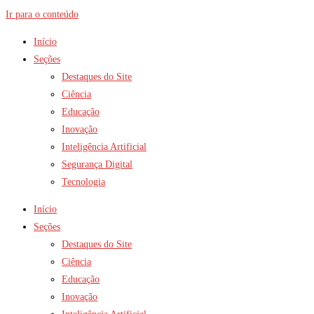
Ir para o conteúdo
Início
Seções
Destaques do Site
Ciência
Educação
Inovação
Inteligência Artificial
Segurança Digital
Tecnologia
Início
Seções
Destaques do Site
Ciência
Educação
Inovação