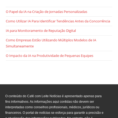
O Papel da IA na Criação de Jornadas Personalizadas
Como Utilizar IA Para Identificar Tendências Antes da Concorrência
IA para Monitoramento de Reputação Digital
Como Empresas Estão Utilizando Múltiplos Modelos de IA
Simultaneamente
O Impacto da IA na Produtividade de Pequenas Equipes
O conteúdo do Café com Leite Notícias é apresentado apenas para
fins informativos. As informações aqui contidas não devem ser
interpretadas como conselhos profissionais, médicos, jurídicos ou
financeiros. O portal de notícias se esforça para garantir a precisão e