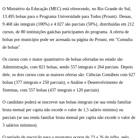
O Ministério da Educação (MEC) está oferecendo, no Rio Grande do Sul,
13.495 bolsas para o Programa Universidade para Todos (Prouni). Dessas,
9.468 são integrais (100%) e 4.027 são parciais (50%), distribuídas em 212
cursos, de 80 instituições gaúchas participantes do programa. A oferta de
bolsas por município pode ser acessada na página do Prouni, em “Consulta
de bolsas”.
Os cursos com o maior quantitativo de bolsas ofertadas no estado são
Administração, com 821 bolsas, sendo 557 integrais e 264 parciais. Depois
dele, os dois cursos com as maiores ofertas são: Ciências Contábeis com 627
bolsas (377 integrais e 250 parciais), e Análise e Desenvolvimento de
Sistemas, com 557 bolsas (437 integrais e 120 parciais).
O candidato poderá se inscrever nas bolsas integrais (se sua renda familiar
bruta mensal per capita não excede o valor de 1,5 salário mínimo) ou
parciais (se sua renda familiar bruta mensal per capita não excede o valor de
3 salários mínimos).
O período de inscrição para o programa ocorre de 23 a 26 de julho, pelo