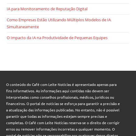
IA para Monitoramento de Reputação Digital
Como Empresas Estão Utilizando Múltiplos Modelos de IA
Simultaneamente
O Impacto da IA na Produtividade de Pequenas Equipes
O conteúdo do Café com Leite Notícias é apresentado apenas para
fins informativos. As informações aqui contidas não devem ser
interpretadas como conselhos profissionais, médicos, jurídicos ou
financeiros. O portal de notícias se esforça para garantir a precisão e
a atualização das informações publicadas. No entanto, não é possível
garantir que todas as informações estejam sempre precisas e
completas. O Café com Leite Notícias reserva-se o direito de corrigir
erros ou remover informações incorretas a qualquer momento. O
portal de notícias não se responsabiliza por quaisquer danos diretos,