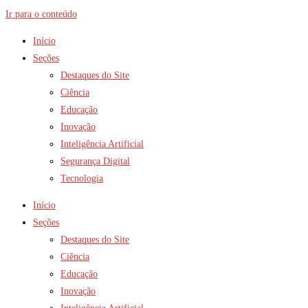
Ir para o conteúdo
Início
Seções
Destaques do Site
Ciência
Educação
Inovação
Inteligência Artificial
Segurança Digital
Tecnologia
Início
Seções
Destaques do Site
Ciência
Educação
Inovação