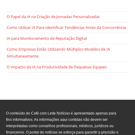
O Papel da IA na Criação de Jornadas Personalizadas
Como Utilizar IA Para Identificar Tendências Antes da Concorrência
IA para Monitoramento de Reputação Digital
Como Empresas Estão Utilizando Múltiplos Modelos de IA
Simultaneamente
O Impacto da IA na Produtividade de Pequenas Equipes
O conteúdo do Café com Leite Notícias é apresentado apenas para
fins informativos. As informações aqui contidas não devem ser
interpretadas como conselhos profissionais, médicos, jurídicos ou
financeiros. O portal de notícias se esforça para garantir a precisão e