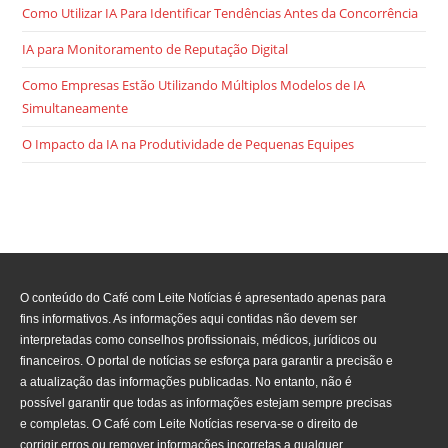
Como Utilizar IA Para Identificar Tendências Antes da Concorrência
IA para Monitoramento de Reputação Digital
Como Empresas Estão Utilizando Múltiplos Modelos de IA
Simultaneamente
O Impacto da IA na Produtividade de Pequenas Equipes
O conteúdo do Café com Leite Notícias é apresentado apenas para
fins informativos. As informações aqui contidas não devem ser
interpretadas como conselhos profissionais, médicos, jurídicos ou
financeiros. O portal de notícias se esforça para garantir a precisão e
a atualização das informações publicadas. No entanto, não é
possível garantir que todas as informações estejam sempre precisas
e completas. O Café com Leite Notícias reserva-se o direito de
corrigir erros ou remover informações incorretas a qualquer