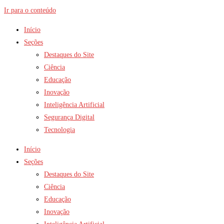
Ir para o conteúdo
Início
Seções
Destaques do Site
Ciência
Educação
Inovação
Inteligência Artificial
Segurança Digital
Tecnologia
Início
Seções
Destaques do Site
Ciência
Educação
Inovação