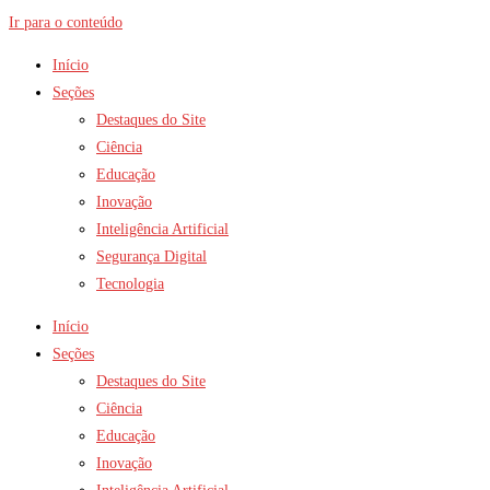
Ir para o conteúdo
Início
Seções
Destaques do Site
Ciência
Educação
Inovação
Inteligência Artificial
Segurança Digital
Tecnologia
Início
Seções
Destaques do Site
Ciência
Educação
Inovação