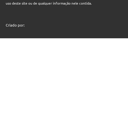
uso deste site ou de qualquer informação nele contida.
Criado por: