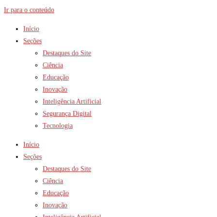
Ir para o conteúdo
Início
Seções
Destaques do Site
Ciência
Educação
Inovação
Inteligência Artificial
Segurança Digital
Tecnologia
Início
Seções
Destaques do Site
Ciência
Educação
Inovação