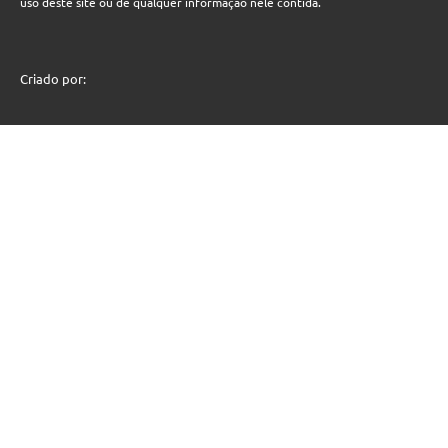
uso deste site ou de qualquer informação nele contida.
Criado por: