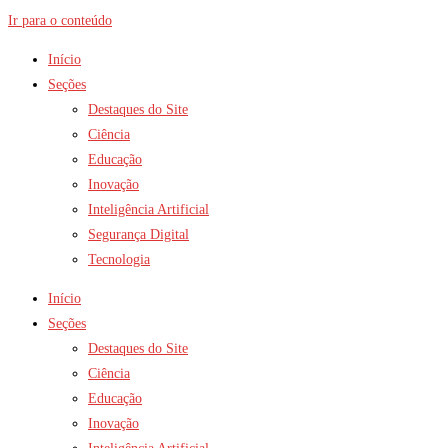
Ir para o conteúdo
Início
Seções
Destaques do Site
Ciência
Educação
Inovação
Inteligência Artificial
Segurança Digital
Tecnologia
Início
Seções
Destaques do Site
Ciência
Educação
Inovação