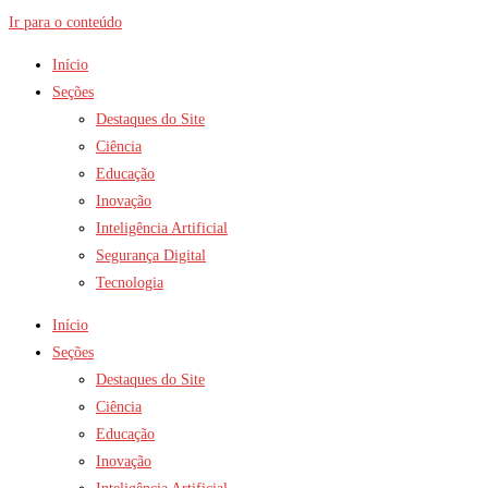
Ir para o conteúdo
Início
Seções
Destaques do Site
Ciência
Educação
Inovação
Inteligência Artificial
Segurança Digital
Tecnologia
Início
Seções
Destaques do Site
Ciência
Educação
Inovação