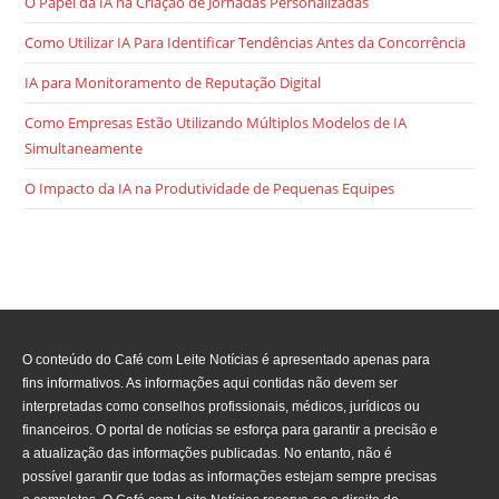
O Papel da IA na Criação de Jornadas Personalizadas
Como Utilizar IA Para Identificar Tendências Antes da Concorrência
IA para Monitoramento de Reputação Digital
Como Empresas Estão Utilizando Múltiplos Modelos de IA
Simultaneamente
O Impacto da IA na Produtividade de Pequenas Equipes
O conteúdo do Café com Leite Notícias é apresentado apenas para
fins informativos. As informações aqui contidas não devem ser
interpretadas como conselhos profissionais, médicos, jurídicos ou
financeiros. O portal de notícias se esforça para garantir a precisão e
a atualização das informações publicadas. No entanto, não é
possível garantir que todas as informações estejam sempre precisas