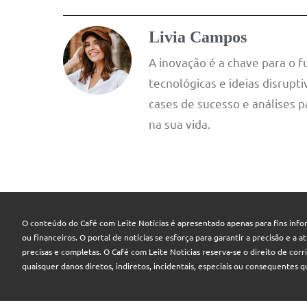
Livia Campos
A inovação é a chave para o 
tecnológicas e ideias disrup
cases de sucesso e análises p
na sua vida.
O conteúdo do Café com Leite Notícias é apresentado apenas para fins infor
ou financeiros. O portal de notícias se esforça para garantir a precisão e a
precisas e completas. O Café com Leite Notícias reserva-se o direito de cor
quaisquer danos diretos, indiretos, incidentais, especiais ou consequentes 