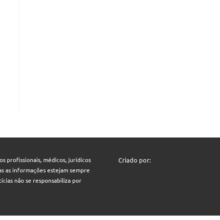
 profissionais, médicos, jurídicos
Criado por:
odas as informações estejam sempre
ícias não se responsabiliza por