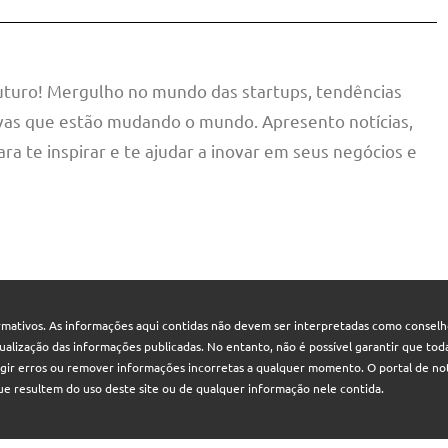
futuro! Mergulho no mundo das startups, tendências
tivas que estão mudando o mundo. Apresento notícias,
ara te inspirar e te ajudar a inovar em seus negócios e
mativos. As informações aqui contidas não devem ser interpretadas como conselhos
 atualização das informações publicadas. No entanto, não é possível garantir que t
rigir erros ou remover informações incorretas a qualquer momento. O portal de not
que resultem do uso deste site ou de qualquer informação nele contida.