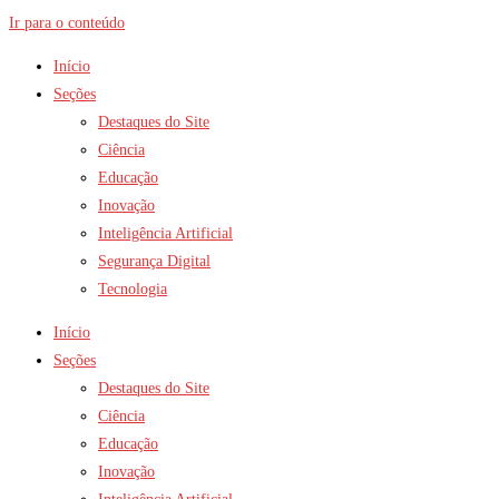
Ir para o conteúdo
Início
Seções
Destaques do Site
Ciência
Educação
Inovação
Inteligência Artificial
Segurança Digital
Tecnologia
Início
Seções
Destaques do Site
Ciência
Educação
Inovação