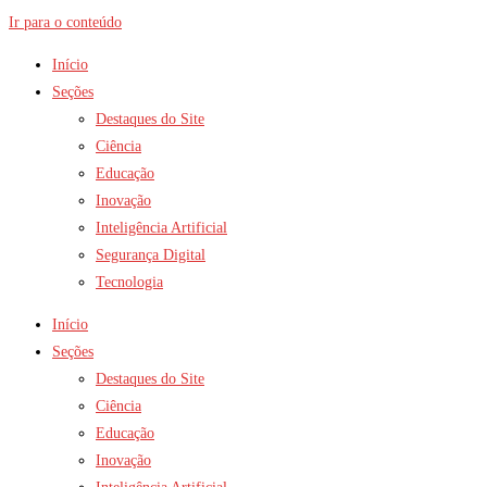
Ir para o conteúdo
Início
Seções
Destaques do Site
Ciência
Educação
Inovação
Inteligência Artificial
Segurança Digital
Tecnologia
Início
Seções
Destaques do Site
Ciência
Educação
Inovação