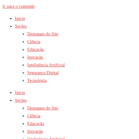
Ir para o conteúdo
Início
Seções
Destaques do Site
Ciência
Educação
Inovação
Inteligência Artificial
Segurança Digital
Tecnologia
Início
Seções
Destaques do Site
Ciência
Educação
Inovação