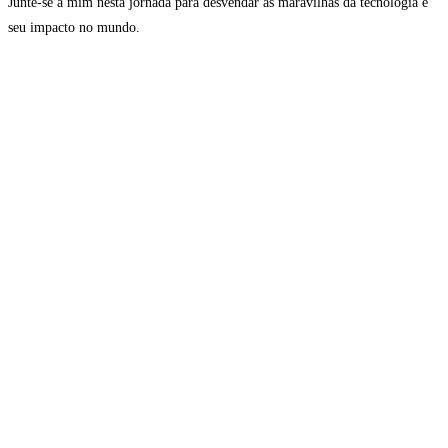
Junte-se a mim nesta jornada para desvendar as maravilhas da tecnologia e
seu impacto no mundo.