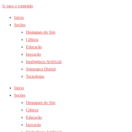
Ir para o conteúdo
Início
Seções
Destaques do Site
Ciência
Educação
Inovação
Inteligência Artificial
Segurança Digital
Tecnologia
Início
Seções
Destaques do Site
Ciência
Educação
Inovação