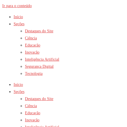
Ir para o conteúdo
Início
Seções
Destaques do Site
Ciência
Educação
Inovação
Inteligência Artificial
Segurança Digital
Tecnologia
Início
Seções
Destaques do Site
Ciência
Educação
Inovação