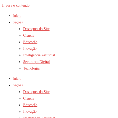
Ir para o conteúdo
Início
Seções
Destaques do Site
Ciência
Educação
Inovação
Inteligência Artificial
Segurança Digital
Tecnologia
Início
Seções
Destaques do Site
Ciência
Educação
Inovação